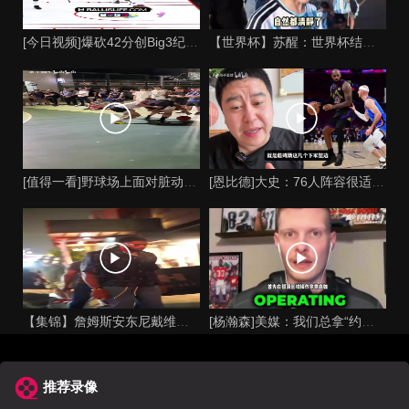
[今日视频]爆砍42分创Big3纪录野兽内线哈雷尔！感觉他还
【世界杯】苏醒：世界杯结束了清净了，总比踢到一半就淘汰的那种
[值得一看]野球场上面对脏动作拿球说话才是硬道理！
[恩比德]大史：76人阵容很适合詹姆斯，但恩比德有伤病隐患，
【集锦】詹姆斯安东尼戴维斯一起参加私人聚会...
[杨瀚森]美媒：我们总拿“约基奇接班人”来调侃瀚森，但我能看
推荐录像