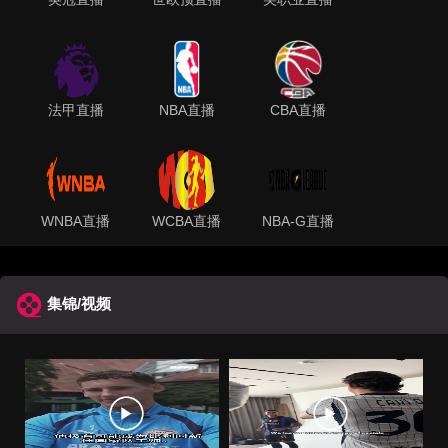
法甲直播
NBA直播
CBA直播
WNBA直播
WCBA直播
NBA-G直播
集锦/视频