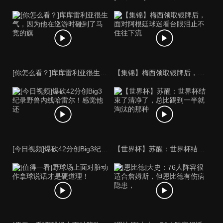
[你怎么看？]库库雷利亚很生气，因为他在巡游时碰到了马竞的旗
【集锦】梅西领取银牌后，面对阿根廷球迷看台眼泪止不住往下流
[今日视频]爆砍42分创Big3纪录野兽内线哈雷尔！感觉他还
【世界杯】苏醒：世界杯结束了清净了，总比踢到一半就淘汰的那种