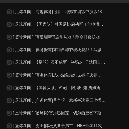
[ 足球新闻 ] [有趣体育]记者：穆帅在训练中演练433阵型，将在训练赛中对
[ 足球新闻 ] 【国家队】韩国足协启动新任主帅招聘工作 ：面向国内外，临时任
[ 篮球新闻 ] [有道理嘛?]连拿两冠！除今日夏联冠军外 三个月前伦德博格在
[ 足球新闻 ] [体育报道]穿梅西球衣现场观战！马思纯晒照：终究是人生，不是
[ 足球新闻 ] 【足球】溃不成军，半场0-4是法国自1936年以来最大比分半
[ 篮球新闻 ] [有趣体育]从小澡盆走到世界杯决赛，金童梅西与婴孩亚马尔的旷
[ 篮球新闻 ] 【体育头条】名记：据我所知 詹姆斯正在接近做出决定 最早可能
[ 足球新闻 ] [有趣体育]号角报：赖斯半决赛三次捂嘴交谈，在社媒引发热议以
[ 足球新闻 ] [足球]哈塞尔巴因克：切尔西应签下斯通斯，无欧战他能有充足的
[ 篮球新闻 ] [勇士]体坛奥斯卡男主！NBA众星11次夺魁 乔詹库杜上榜