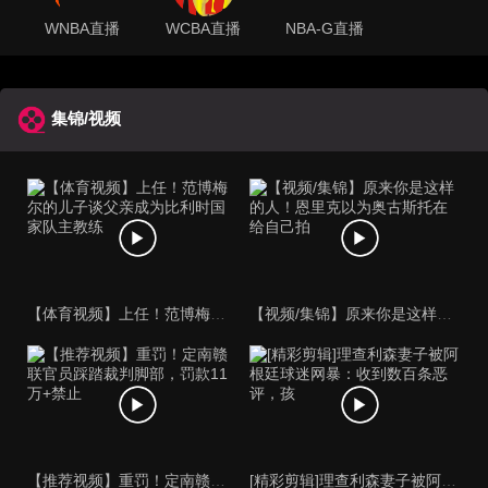
WNBA直播
WCBA直播
NBA-G直播
集锦/视频
【体育视频】上任！范博梅尔的儿子谈父亲成为比利时国家队主教练
【视频/集锦】原来你是这样的人！恩里克以为奥古斯托在给自己拍
【推荐视频】重罚！定南赣联官员踩踏裁判脚部，罚款11万+禁止
[精彩剪辑]理查利森妻子被阿根廷球迷网暴：收到数百条恶评，孩