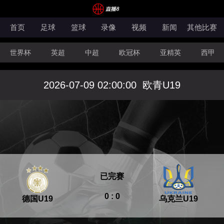
首页
足球
篮球
录像
视频
新闻
其他比赛
世界杯
英超
中超
欧冠杯
亚精英
西甲
欧协联
孟加拉超
欧国联
中甲
奥甲
秘鲁
2026-07-09 02:00:00
欧青U19
世欧预
美职业
法甲
NBA
CBA
已完赛
0 : 0
德国U19
乌克兰U19