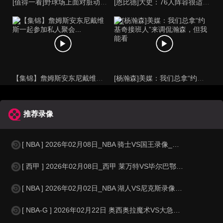
[值得一看]野球场上面对脏动作拿球说话才是硬道理！
[恩比德]大史：76人阵容很适合詹姆斯，但恩比德有伤病隐患，
【集锦】詹姆斯安东尼戴维斯一起参加私人聚会...
[杨瀚森]美媒：我们总拿“约基奇接班人”来调侃瀚森，但我能看
推荐录像
[ NBA ] 2026年02月08日_NBA 骑士VS国王录像_高清录像【
[ 西甲 ] 2026年02月08日_西甲 莱万特VS毕尔巴鄂录像_全场录
[ NBA ] 2026年02月02日_NBA 湖人VS尼克斯录像_全场录像
[ NBA-G ] 2026年02月22日 奥西奥拉魔术VS大急流城黄金 NBA