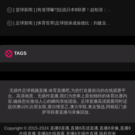
[ 篮球新闻 ] [有道理嘛?]征战日本B联赛！赵柏清：没有选择就是最好的选择
[ 足球新闻 ] [体育世界]足球报谈成渝德比：刘建业战术布置极具针对性，年轻
TAGS
无插件足球视频直播,体育直播吧,为您打造最前沿的在线观赛平
台。高清画质、无插件直播,我们为您奉上原创独特的体育比赛内
容,确保您在激动人心的瞬间亲临现场。足球直播高清观看同时还
提供澳U20,比荷女联,塞尔维亚乙,澳大学联,奥女预选,阿根廷门多
萨等联赛直播与录像回放。
Copyright © 2015-2024 直播8直播,直播8高清直播,直播8录像,直播8
在线直播,直播8在线观看,直播8无插件直播 版权所有