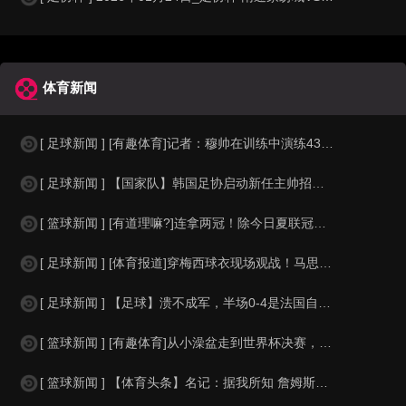
体育新闻
[ 足球新闻 ] [有趣体育]记者：穆帅在训练中演练433阵型，将在训练赛中对
[ 足球新闻 ] 【国家队】韩国足协启动新任主帅招聘工作 ：面向国内外，临时任
[ 篮球新闻 ] [有道理嘛?]连拿两冠！除今日夏联冠军外 三个月前伦德博格在
[ 足球新闻 ] [体育报道]穿梅西球衣现场观战！马思纯晒照：终究是人生，不是
[ 足球新闻 ] 【足球】溃不成军，半场0-4是法国自1936年以来最大比分半
[ 篮球新闻 ] [有趣体育]从小澡盆走到世界杯决赛，金童梅西与婴孩亚马尔的旷
[ 篮球新闻 ] 【体育头条】名记：据我所知 詹姆斯正在接近做出决定 最早可能