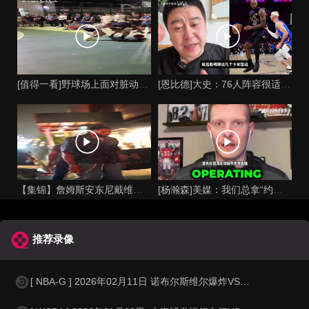
[值得一看]野球场上面对脏动作拿球说话才是硬道理！
[恩比德]大史：76人阵容很适合詹姆斯，但恩比德有伤病隐患，
【集锦】詹姆斯安东尼戴维斯一起参加私人聚会...
[杨瀚森]美媒：我们总拿“约基奇接班人”来调侃瀚森，但我能看
推荐录像
[ NBA-G ] 2026年02月11日 诺布尔斯维尔爆炸VS长岛篮网 NBA