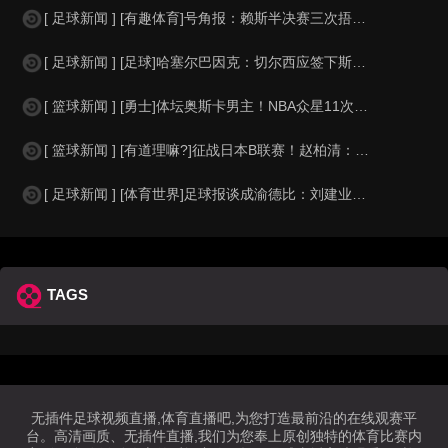
[ 足球新闻 ] [有趣体育]号角报：赖斯半决赛三次捂嘴交谈，在社媒引发热议以
[ 足球新闻 ] [足球]哈塞尔巴因克：切尔西应签下斯通斯，无欧战他能有充足的
[ 篮球新闻 ] [勇士]体坛奥斯卡男主！NBA众星11次夺魁 乔詹库杜上榜
[ 篮球新闻 ] [有道理嘛?]征战日本B联赛！赵柏清：没有选择就是最好的选择
[ 足球新闻 ] [体育世界]足球报谈成渝德比：刘建业战术布置极具针对性，年轻
TAGS
无插件足球视频直播,体育直播吧,为您打造最前沿的在线观赛平
台。高清画质、无插件直播,我们为您奉上原创独特的体育比赛内