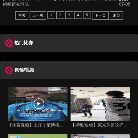
继续留在球队
07-08
1
2
3
4
5
首页
上一页
下一页
末页
热门比赛
集锦/视频
【体育视频】上任！范博梅尔的儿子谈父亲成为比利时国家队主教练
【视频/集锦】原来你是这样的人！恩里克以为奥古斯托在给自己拍