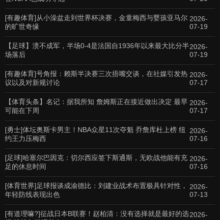
[有趣体育]从小澡盆走到世界杯决赛，金童梅西与婴孩亚马尔
2026-
的旷世奇缘
07-19
【足球】溃不成军，半场0-4是法国自1936年以来最大比分半
2026-
场落后
07-19
[有趣体育]号角报：赖斯半决赛三次捂嘴交谈，在社媒引发热
2026-
议以及对新规讨论
07-17
【体育头条】名记：据我所知 詹姆斯正在接近做出决定 最早
2026-
可能在下周
07-17
[勇士]体坛奥斯卡男主！NBA众星11次夺魁 乔詹库杜上榜 纽
2026-
约王力压梅西
07-16
[足球]哈塞尔巴因克：切尔西应签下斯通斯，无欧战他能有充
2026-
足的休息时间
07-16
[体育世界]足球报谈成渝德比：刘建业战术布置极具针对性，
2026-
年轻防线表现出色
07-13
[有道理嘛?]征战日本B联赛！赵柏清：没有选择就是最好的选
2026-