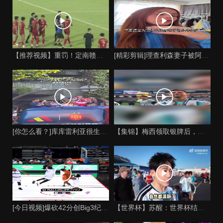
【推荐视频】重罚！定南赣联官员踩踏裁判脚部，罚款11万+禁止
[精彩剪辑]理查利森妻子被阿根廷球迷网暴：收到数百条恶评，孩
[你怎么看？]库库雷利亚很生气，因为他在巡游时碰到了马竞的旗
【集锦】梅西领取银牌后，面对阿根廷球迷看台眼泪止不住往下流
[今日视频]爆砍42分创Big3纪录野兽内线哈雷尔！感觉他还
【世界杯】苏醒：世界杯结束了清净了，总比踢到一半就淘汰的那种