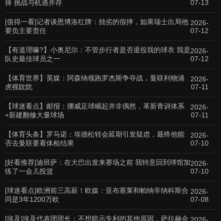
择 挑战与机遇并存
07-13
[值得一看]记者谈恩博洛红牌：拙劣的假摔，如果瑞士出局他
2026-
要负主要责任
07-12
【有道理嘛?】小奥尼尔：不管步行者是否退役我的球衣 我是
2026-
队史最佳球员之一
07-12
【体育世界】英媒：阿森纳领跑罗杰斯争夺战，曼联利物浦
2026-
虎视眈眈
07-11
【球迷看点】邮报：挪威足球崛起并非偶然，革新青训体系
2026-
+新建翻修大量球场
07-11
【体育头条】罗马诺：埃德松转会延期引发疑虑，最终他能
2026-
否去曼联要看体检结果
07-10
[好看推荐]迪班萨：在大巴出发来赛场之前 我特意回到球馆加
2026-
练了一会儿投篮
07-10
[球迷看点]欧洲前三高薪！欧媒：亚布塞莱和帕纳辛纳科斯合
2026-
同是3年1200万欧
07-08
[埃及]埃及代表团团长：不想暗示失利的其他原因，萨拉赫会
2026-