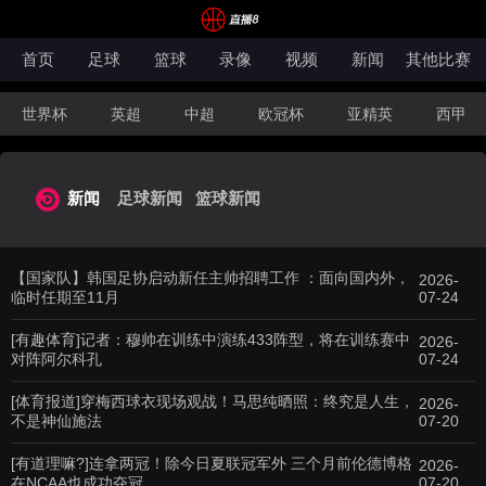
首页
足球
篮球
录像
视频
新闻
其他比赛
世界杯
英超
中超
欧冠杯
亚精英
西甲
欧协联
孟加拉超
欧国联
中甲
奥甲
秘鲁
世欧预
美职业
法甲
NBA
CBA
新闻
足球新闻
篮球新闻
【国家队】韩国足协启动新任主帅招聘工作 ：面向国内外，
2026-
临时任期至11月
07-24
[有趣体育]记者：穆帅在训练中演练433阵型，将在训练赛中
2026-
对阵阿尔科孔
07-24
[体育报道]穿梅西球衣现场观战！马思纯晒照：终究是人生，
2026-
不是神仙施法
07-20
[有道理嘛?]连拿两冠！除今日夏联冠军外 三个月前伦德博格
2026-
在NCAA也成功夺冠
07-20