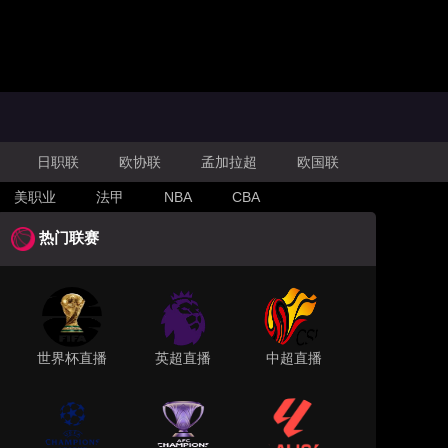
日职联
欧协联
孟加拉超
欧国联
美职业
法甲
NBA
CBA
热门联赛
世界杯直播
英超直播
中超直播