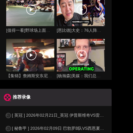
[值得一看]野球场上面对脏动作拿球说话才是硬道理！
[恩比德]大史：76人阵容很适合詹姆斯，但恩比德有伤病隐患，
【集锦】詹姆斯安东尼戴维斯一起参加私人聚会...
[杨瀚森]美媒：我们总拿“约基奇接班人”来调侃瀚森，但我能看
推荐录像
[ 英冠 ] 2026年02月21日_英冠 伊普斯维奇VS雷克瑟姆录像_高
[ 秘鲁甲 ] 2026年02月09日 巴勃罗B队VS西恩夏诺 秘鲁甲_全场