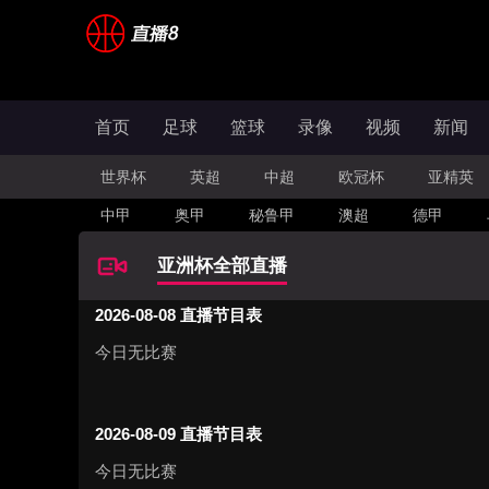
首页
足球
篮球
录像
视频
新闻
世界杯
英超
中超
欧冠杯
亚精英
中甲
奥甲
秘鲁甲
澳超
德甲
亚洲杯全部直播
2026-08-08 直播节目表
今日无比赛
2026-08-09 直播节目表
今日无比赛