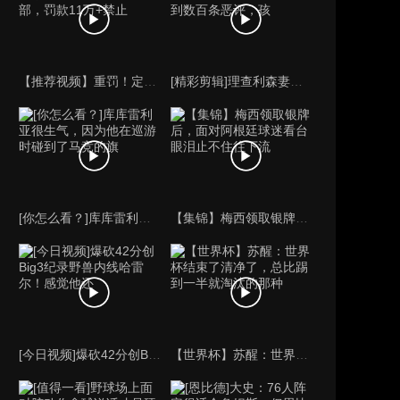
【推荐视频】重罚！定南赣联官员踩踏裁判脚部，罚款11万+禁止
[精彩剪辑]理查利森妻子被阿根廷球迷网暴：收到数百条恶评，孩
[你怎么看？]库库雷利亚很生气，因为他在巡游时碰到了马竞的旗
【集锦】梅西领取银牌后，面对阿根廷球迷看台眼泪止不住往下流
[今日视频]爆砍42分创Big3纪录野兽内线哈雷尔！感觉他还
【世界杯】苏醒：世界杯结束了清净了，总比踢到一半就淘汰的那种