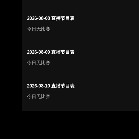
2026-08-08 直播节目表
今日无比赛
2026-08-09 直播节目表
今日无比赛
2026-08-10 直播节目表
今日无比赛