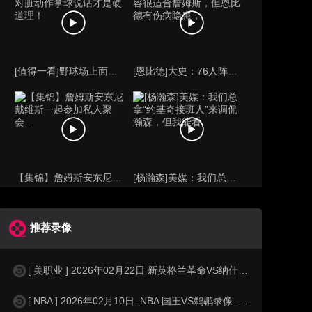
[值得一看]野球场上面对脏动作拿球说话才是硬道理！
[恩比德]大史：76人阵容很适合詹姆斯，但恩比德有伤病隐患，
【集锦】詹姆斯安东尼戴维斯一起参加私人聚会...
[杨瀚森]美媒：我们总拿“约基奇接班人”来调侃瀚森，但我能看
推荐录像
[ 美职业 ] 2026年02月22日 新英格兰革命VS纳什维尔SC 美职业
[ NBA ] 2026年02月10日_NBA 国王VS鹈鹕录像_全场录像【