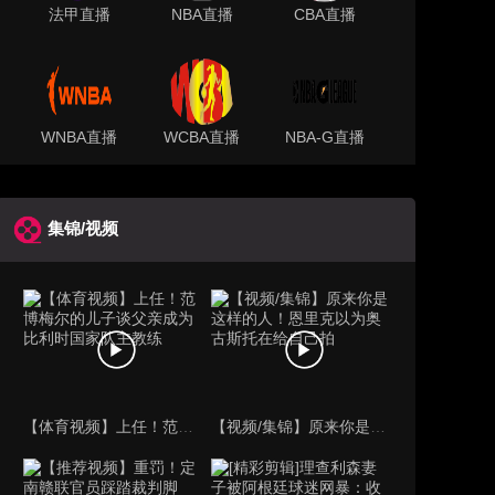
法甲直播
NBA直播
CBA直播
WNBA直播
WCBA直播
NBA-G直播
集锦/视频
【体育视频】上任！范博梅尔的儿子谈父亲成为比利时国家队主教练
【视频/集锦】原来你是这样的人！恩里克以为奥古斯托在给自己拍