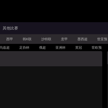
其他比赛
西甲
韩K联
沙特联
意甲
墨西超
世亚预
乌兹超
足协杯
俄超
亚洲杯
英冠
世欧预