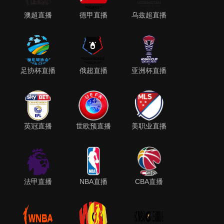
澳超直播
德甲直播
乌兹超直播
足协杯直播
俄超直播
亚洲杯直播
英冠直播
世欧预直播
美职业直播
法甲直播
NBA直播
CBA直播