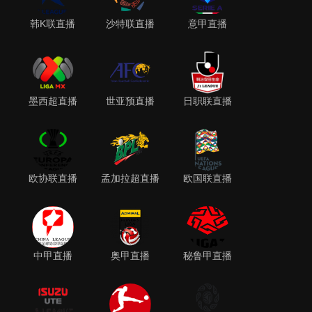
韩K联直播
沙特联直播
意甲直播
墨西超直播
世亚预直播
日职联直播
欧协联直播
孟加拉超直播
欧国联直播
中甲直播
奥甲直播
秘鲁甲直播