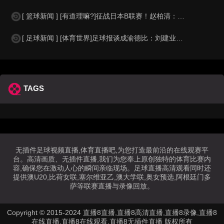
[ 篮球新闻 ] [有道理嘛?]征战日本B联赛！赵柏清：没有选择就是最好的选择
[ 足球新闻 ] [体育世界]足球报谈成渝德比：刘建业战术布置极具针对性，年轻
TAGS
无插件足球视频直播,体育直播吧,为您打造最前沿的在线观赛平
台。高清画质、无插件直播,我们为您奉上原创独特的体育比赛内
容,确保您在激动人心的瞬间亲临现场。足球直播高清观看同时还
提供澳U20,比荷女联,塞尔维亚乙,澳大学联,奥女预选,阿根廷门多
萨等联赛直播与录像回放。
Copyright © 2015-2024 直播8直播,直播8高清直播,直播8录像,直播8
在线直播,直播8在线观看,直播8无插件直播 版权所有