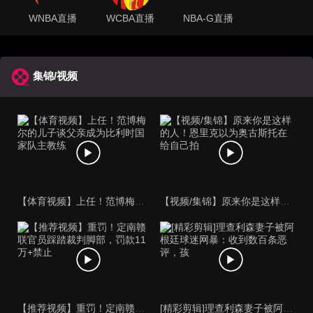
WNBA直播
WCBA直播
NBA-G直播
集锦/视频
【体育视频】上任！范博梅尔的儿子谈父亲成为比利时国家队主教练
【视频/集锦】原来你是这样的人！恩里克以为奥古斯托在给自己拍
【推荐视频】重罚！定南赣联官员踩踏裁判脚部，罚款11万+禁止
[精彩剪辑]理查利森妻子被阿根廷球迷网暴：收到数百条恶评，孩