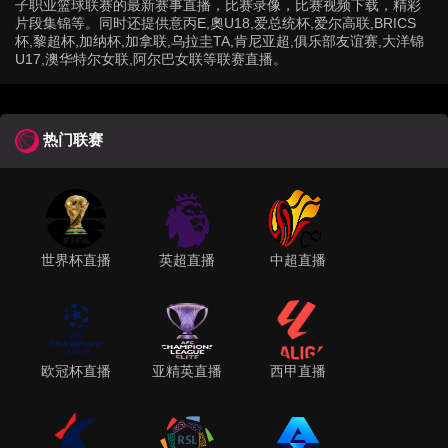
子职业篮球联赛的最新赛事直播，比赛录像，比赛视频下载，精彩
片段集锦等。同时还提供意丙E,奧U18,爱总统杯,爱尔高联,BRICS
杯,黎超杯,加纳杯,加拿联,乌拉圭TA,肯尼亚超,俱乐部友谊赛,大洋锦
U17,澳华特尔女联,阿尔巴女联等联赛直播。
热门联赛
世界杯直播
英超直播
中超直播
欧冠杯直播
亚精英直播
西甲直播