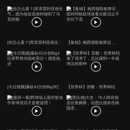
[你怎么看？]库库雷利亚很生气，因为他在巡游时碰到了马竞的旗
【集锦】梅西领取银牌后，面对阿根廷球迷看台眼泪止不住往下流
[今日视频]爆砍42分创Big3纪录野兽内线哈雷尔！感觉他还
【世界杯】苏醒：世界杯结束了清净了，总比踢到一半就淘汰的那种