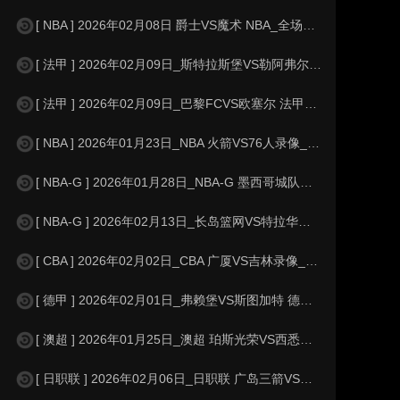
[ NBA ] 2026年02月08日 爵士VS魔术 NBA_全场录像【视频
[ 法甲 ] 2026年02月09日_斯特拉斯堡VS勒阿弗尔 法甲录像_高
[ 法甲 ] 2026年02月09日_巴黎FCVS欧塞尔 法甲录像_全场录
[ NBA ] 2026年01月23日_NBA 火箭VS76人录像_高清录像
[ NBA-G ] 2026年01月28日_NBA-G 墨西哥城队长VS爱荷华狼
[ NBA-G ] 2026年02月13日_长岛篮网VS特拉华蓝衫 NBA-G录
[ CBA ] 2026年02月02日_CBA 广厦VS吉林录像_全场录像【
[ 德甲 ] 2026年02月01日_弗赖堡VS斯图加特 德甲录像_全场录
[ 澳超 ] 2026年01月25日_澳超 珀斯光荣VS西悉尼流浪者录像_
[ 日职联 ] 2026年02月06日_日职联 广岛三箭VS长崎成功丸录像_