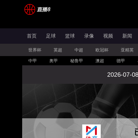
首页
足球
篮球
录像
视频
新闻
世界杯
英超
中超
欧冠杯
亚精英
中甲
奥甲
秘鲁甲
澳超
德甲
2026-07-08