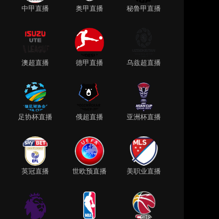
中甲直播
奥甲直播
秘鲁甲直播
澳超直播
德甲直播
乌兹超直播
足协杯直播
俄超直播
亚洲杯直播
英冠直播
世欧预直播
美职业直播