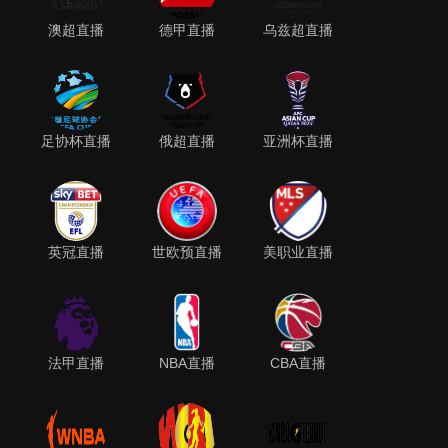
澳超直播
德甲直播
乌兹超直播
足协杯直播
俄超直播
亚洲杯直播
英冠直播
世欧预直播
美职业直播
法甲直播
NBA直播
CBA直播