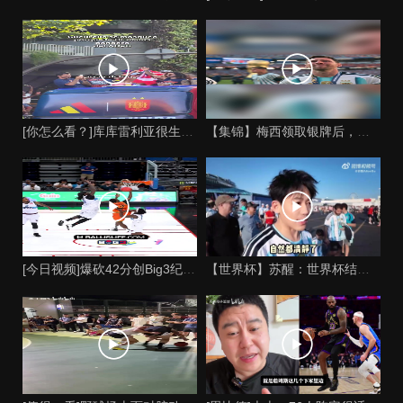
[你怎么看？]库库雷利亚很生气，因为他在巡游时碰到了马竞的旗
【集锦】梅西领取银牌后，面对阿根廷球迷看台眼泪止不住往下流
[今日视频]爆砍42分创Big3纪录野兽内线哈雷尔！感觉他还
【世界杯】苏醒：世界杯结束了清净了，总比踢到一半就淘汰的那种