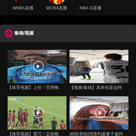
WNBA直播
WCBA直播
NBA-G直播
集锦/视频
【体育视频】上任！范博梅尔的儿子谈父亲成为比利时国家队主教练
【视频/集锦】原来你是这样的人！恩里克以为奥古斯托在给自己拍
【推荐视频】重罚！定南赣联官员踩踏裁判脚部，罚款11万+禁止
[精彩剪辑]理查利森妻子被阿根廷球迷网暴：收到数百条恶评，孩