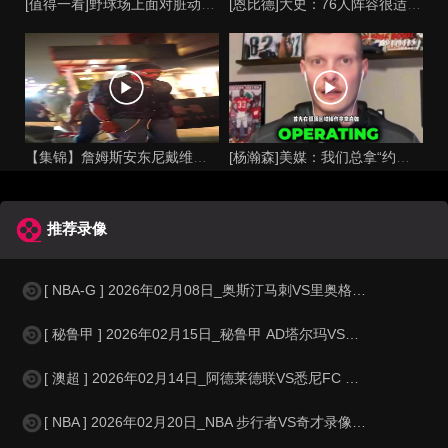
[值得一看]野球场上面对脏动作拿球说话才是硬道理！
[恩比德]大史：76人阵容很适合詹姆斯，但恩比德有伤病隐患，
【集锦】詹姆斯安东尼戴维斯一起参加私人聚会...
[杨瀚森]美媒：我们总拿“约基奇接班人”来调侃瀚森，但我能看
推荐录像
[ NBA-G ] 2026年02月08日_奥斯汀马刺VS里奥格兰德山谷毒蛇 N
[ 秘鲁甲 ] 2026年02月15日_秘鲁甲 AD塔尔玛VS加西拉索录像_
[ 澳超 ] 2026年02月14日_阿德莱德联VS悉尼FC 澳超录像_全
[ NBA ] 2026年02月20日_NBA 步行者VS奇才录像_全场录像