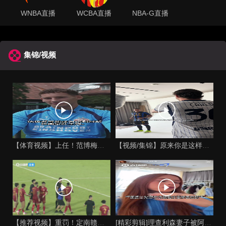
WNBA直播
WCBA直播
NBA-G直播
集锦/视频
【体育视频】上任！范博梅尔的儿子谈父亲成为比利时国家队主教练
【视频/集锦】原来你是这样的人！恩里克以为奥古斯托在给自己拍
【推荐视频】重罚！定南赣联官员踩踏裁判脚部，罚款11万+禁止
[精彩剪辑]理查利森妻子被阿根廷球迷网暴：收到数百条恶评，孩