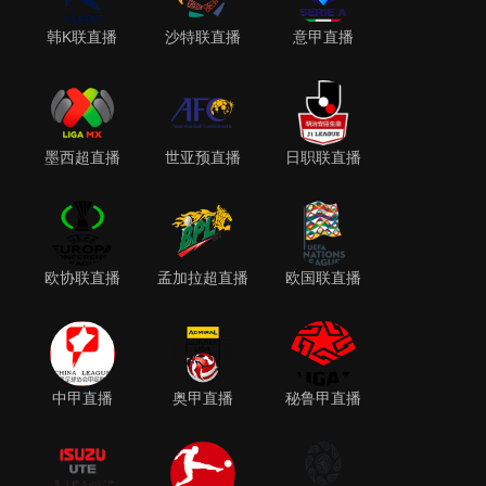
韩K联直播
沙特联直播
意甲直播
墨西超直播
世亚预直播
日职联直播
欧协联直播
孟加拉超直播
欧国联直播
中甲直播
奥甲直播
秘鲁甲直播