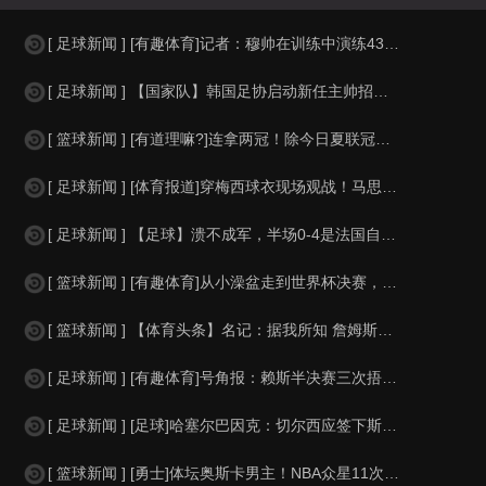
[ 足球新闻 ] [有趣体育]记者：穆帅在训练中演练433阵型，将在训练赛中对
[ 足球新闻 ] 【国家队】韩国足协启动新任主帅招聘工作 ：面向国内外，临时任
[ 篮球新闻 ] [有道理嘛?]连拿两冠！除今日夏联冠军外 三个月前伦德博格在
[ 足球新闻 ] [体育报道]穿梅西球衣现场观战！马思纯晒照：终究是人生，不是
[ 足球新闻 ] 【足球】溃不成军，半场0-4是法国自1936年以来最大比分半
[ 篮球新闻 ] [有趣体育]从小澡盆走到世界杯决赛，金童梅西与婴孩亚马尔的旷
[ 篮球新闻 ] 【体育头条】名记：据我所知 詹姆斯正在接近做出决定 最早可能
[ 足球新闻 ] [有趣体育]号角报：赖斯半决赛三次捂嘴交谈，在社媒引发热议以
[ 足球新闻 ] [足球]哈塞尔巴因克：切尔西应签下斯通斯，无欧战他能有充足的
[ 篮球新闻 ] [勇士]体坛奥斯卡男主！NBA众星11次夺魁 乔詹库杜上榜