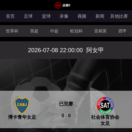
首页
足球
篮球
录像
视频
新闻
其他比赛
世界杯
英超
中超
欧冠杯
亚精英
西甲
欧协联
孟加拉超
欧国联
中甲
奥甲
秘鲁
2026-07-08 22:00:00
阿女甲
世欧预
美职业
法甲
NBA
CBA
已完赛
0 : 0
博卡青年女足
社会体育协会
女足