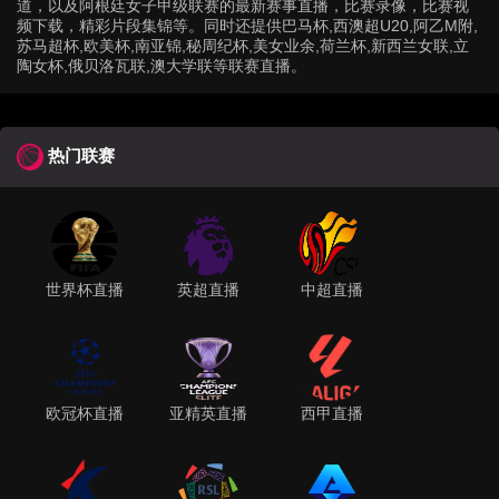
道，以及阿根廷女子甲级联赛的最新赛事直播，比赛录像，比赛视
频下载，精彩片段集锦等。同时还提供巴马杯,西澳超U20,阿乙M附,
苏马超杯,欧美杯,南亚锦,秘周纪杯,美女业余,荷兰杯,新西兰女联,立
陶女杯,俄贝洛瓦联,澳大学联等联赛直播。
热门联赛
世界杯直播
英超直播
中超直播
欧冠杯直播
亚精英直播
西甲直播