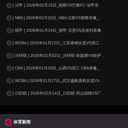
[ 法甲 ] 2026年02月15日_朗斯VS巴黎FC 法甲录像_全场录像
[ NBA ] 2026年02月10日_NBA 活塞VS黄蜂录像_全场录像【
[ 德甲 ] 2026年01月24日_德甲 汉堡VS圣保利录像_全场录像【
[ WCBA ] 2026年01月22日_江苏南钢女篮VS浙江稠州银行女篮 W
[ 沙特联 ] 2026年02月02日_沙特联 哈森姆VS哈萨征服录像_全场
[ CBA ] 2026年01月29日_山西VS浙江 CBA录像_高清录像【
[ WCBA ] 2026年01月27日_武汉盛帆黄鹤女篮VS上海浦发银行女篮
[ 日职联 ] 2026年02月14日_日职联 冈山绿雉VS广岛三箭录像_高
体育新闻